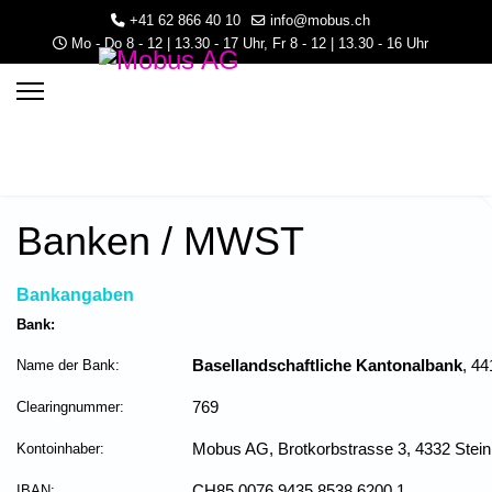
+41 62 866 40 10
info@mobus.ch
Mo - Do 8 - 12 | 13.30 - 17 Uhr, Fr 8 - 12 | 13.30 - 16 Uhr
Banken / MWST
Bankangaben
Bank:
Name der Bank:
Basellandschaftliche Kantonalbank
, 44
3.30 - 16 Uhr
Clearingnummer:
769
Kontoinhaber:
Mobus AG, Brotkorbstrasse 3, 4332 Stein
IBAN:
CH85 0076 9435 8538 6200 1